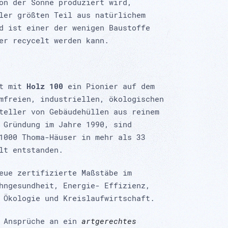
on der Sonne produziert wird,
ler größten Teil aus natürlichem
d ist einer der wenigen Baustoffe
er recycelt werden kann.
t mit
Holz 100
ein Pionier auf dem
mfreien, industriellen, ökologischen
teller von Gebäudehüllen aus reinem
 Gründung im Jahre 1990, sind
1000 Thoma-Häuser in mehr als 33
lt entstanden.
eue zertifizierte Maßstäbe im
ohngesundheit, Energie- Effizienz,
 Ökologie und Kreislaufwirtschaft.
e Ansprüche an ein
artgerechtes