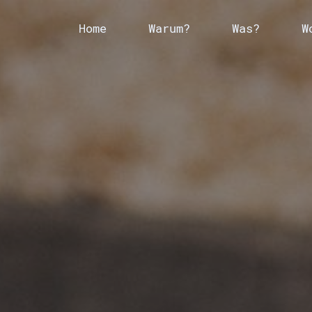
Home
Warum?
Was?
W