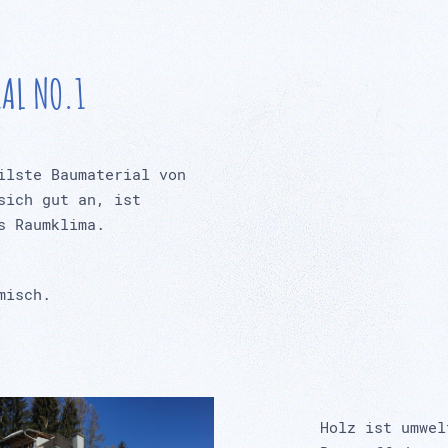
IAL NO.1
ilste Baumaterial von
sich gut an, ist
s Raumklima.
misch.
Holz ist umwel